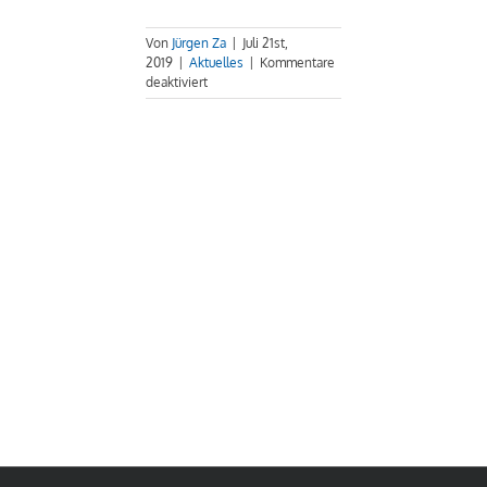
Von
Jürgen Za
|
Juli 21st,
2019
|
Aktuelles
|
Kommentare
für
deaktiviert
Taekwondo
Kinder
gewinnen
2
x
100
EUR
Gutschein
bei
„WM
Sport“