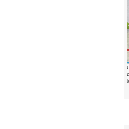
U
b
l