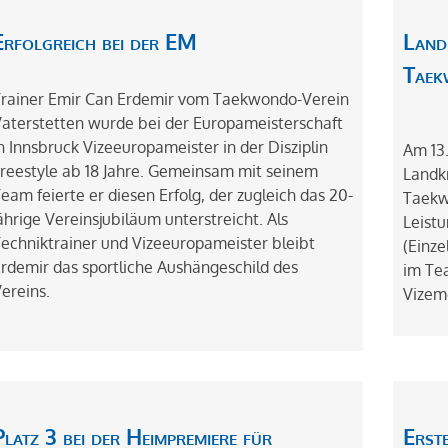
Erfolgreich bei der EM
Land
Taek
rainer Emir Can Erdemir vom Taekwondo-Verein
aterstetten wurde bei der Europameisterschaft
n Innsbruck Vizeeuropameister in der Disziplin
Am 13
reestyle ab 18 Jahre. Gemeinsam mit seinem
Landkr
eam feierte er diesen Erfolg, der zugleich das 20-
Taekw
ährige Vereinsjubiläum unterstreicht. Als
Leistu
echniktrainer und Vizeeuropameister bleibt
(Einze
rdemir das sportliche Aushängeschild des
im Tea
ereins.
Vizeme
Platz 3 bei der Heimpremiere für
Erst