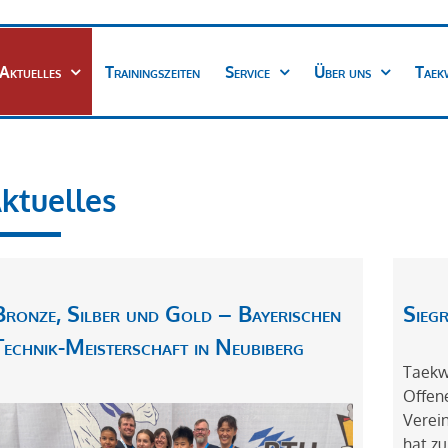
Aktuelles
Trainingszeiten
Service
Über uns
Taek
ktuelles
Bronze, Silber und Gold – Bayerischen
Sieg
Technik-Meisterschaft in Neubiberg
Taekw
Offene
Verein
hat zu