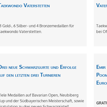
Taekwondo Vaterstetten
Vate
3 Gold-, 6 Silber- und 4 Bronzemedaillen für
Taekw
aekwondo Vaterstetten.
bei Of
Drei neue Schwarzgurte und Erfolge
Emir 
auf den letzten drei Turnieren
Poom
Euro
iele Medaillen auf Bavarian Open, Neubiberg
up und der Südbayerischen Meisterschaft, sowie
GRAT
ratulation zu drei neuen Schwarzgürtel!