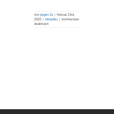
Von
Jürgen Za
|
Februar 23rd,
2020
|
Aktuelles
|
Kommentare
für
deaktiviert
20
Sportler
holen
sich
13
Medaillen